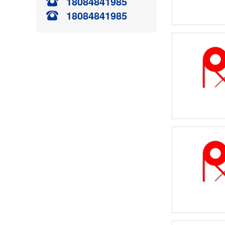
18084841985
18084841985