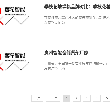
攀枝花堆垛机品牌对比：攀枝花蓉希智能与外资
在攀枝花及攀西地区的攀枝花钒钛高新技术
以攀钢集团为···
贵州智能仓储货架厂家
贵州省是全国唯一没有平原支撑的省份，山
发育广泛，地···
首页
上一页
1
2
3
4
5