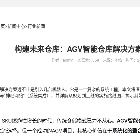
首页
>
新闻中心
>
行业新闻
构建未来仓库：AGV智能仓库解决方
作者：admin
浏览量：358
来源：本站
时间：202
库解决方案远不止是引入几台机器人。它是一个复杂的系统工程。本文将深入
）与“神经网络”（系统集成），并详解从规划到上线的实施路线图，揭示
、SKU爆炸性增长的时代，传统仓储模式已力不从心。
AGV智
主流选择。但一个成功的AGV项目，其核心价值在于
系统化的整