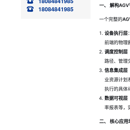
18084841985
一、 解构AG
18084841985
一个完整的
A
设备执行层
前端的物理
调度控制层
路径、管理
信息集成层
业资源计划系
执行的具体
数据可视层
率报表等，
二、 核心应用