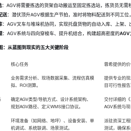
选
：AGV将需要拣选的货架自动搬运至固定拣选站，拣货员无需
配送
：潜伏顶升AGV根据生产节拍，准时将物料配送到不同工位
库
：AGV叉车与堆垛机协同，实现托盘货物的自动入库、上架、
理
：AGV系统与四向穿梭车、提升机结合，构建超高密度的
AG
线图：从蓝图到现实的五大关键阶段
核心任务
蓉希提供的价
业务需求分析、现场数据采集、流程仿真模
提供专业的现
拟、ROI测算。
目可行性报告
集
确定AGV类型/导航方式、设计系统架构、
交付详细的《
规划AGV路径、定义WMS接口协议。
AGV系统与现
环境准备（如网络、地坪）、设备安装、单
派驻资深工程
机调试、系统联调、场景测试。
测试，确保系