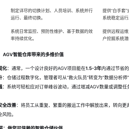
制定详尽的切换计划、人员培训、系统并行
提供“白手套
运行、最终切换。
系统稳定运行
系统日常监控、预防性维护、基于数据的效
提供远程运维
率持续优化。
户挖掘系统潜
：AGV智能仓库带来的多维价值
视化
：通常，一个设计良好的AGV项目能在
1.5-3年
内通过节省的
升
：仓储过程数字化，管理者可从“救火队员”转变为“数据分析师
强
：系统可轻松应对订单峰谷波动，通过增减AGV数量或调整任
安全改善
：将员工从重复、繁重的搬运工作中解放出来，转向更
全风险。
承诺：做您可信赖的智能仓储伙伴