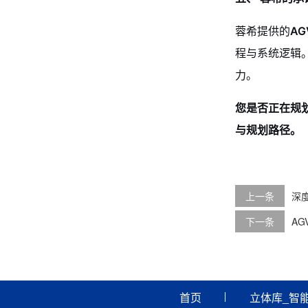
蓉希提供的
A
程与系统逻辑
力。
您是否正在规
与规划路径。
上一条
深
下一条
A
首页
立体库_智